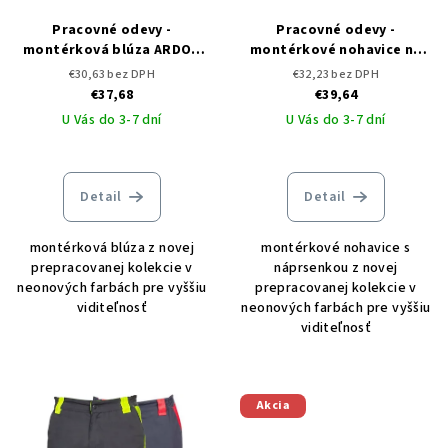
Pracovné odevy -
Pracovné odevy -
montérková blúza ARDON
montérkové nohavice na
NEON
traky ARDON NEON
€30,63 bez DPH
€32,23 bez DPH
€37,68
€39,64
U Vás do 3-7 dní
U Vás do 3-7 dní
Detail
Detail
montérková blúza z novej
montérkové nohavice s
prepracovanej kolekcie v
náprsenkou z novej
neonových farbách pre vyššiu
prepracovanej kolekcie v
viditeľnosť
neonových farbách pre vyššiu
viditeľnosť
Akcia