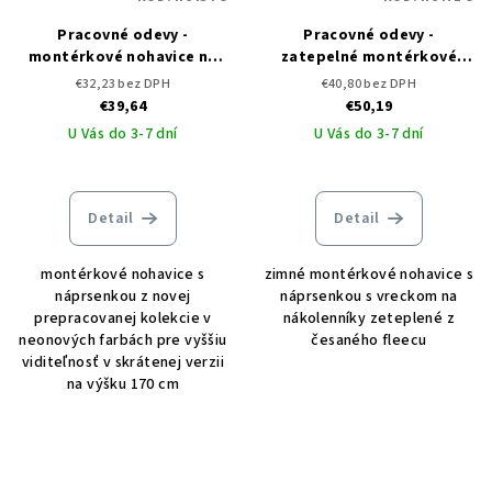
Pracovné odevy -
Pracovné odevy -
montérkové nohavice na
zatepelné montérkové
traky ARDON NEON
nohavice na traky ARDON
€32,23 bez DPH
€40,80 bez DPH
skrátené
NEON WINTER
€39,64
€50,19
U Vás do 3-7 dní
U Vás do 3-7 dní
Detail
Detail
montérkové nohavice s
zimné montérkové nohavice s
náprsenkou z novej
náprsenkou s vreckom na
prepracovanej kolekcie v
nákolenníky zeteplené z
neonových farbách pre vyššiu
česaného fleecu
viditeľnosť v skrátenej verzii
na výšku 170 cm