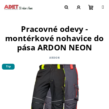
Prejsť
na
obsah
Nákupn
Hľadať
Prihlásenie
Pracovné odevy -
košík
montérkové nohavice do
pása ARDON NEON
ARDON
Tip