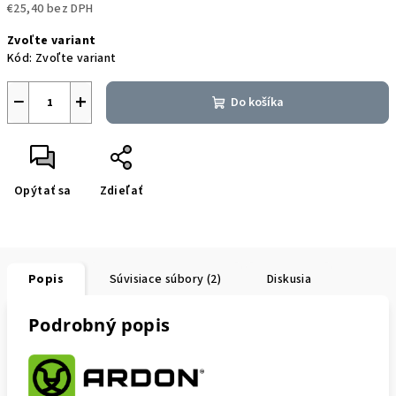
€25,40 bez DPH
Jednotková
Zvoľte variant
cena:
Kód:
Zvoľte variant
−
+
Do košíka
Opýtať sa
Zdieľať
Popis
Súvisiace súbory (2)
Diskusia
Podrobný popis