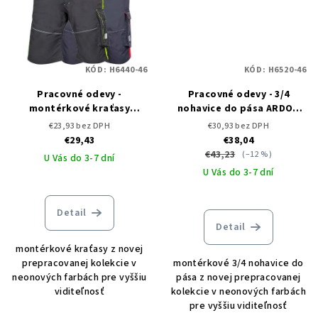
KÓD:
H6440-46
KÓD:
H6520-46
Pracovné odevy -
Pracovné odevy - 3/4
montérkové kraťasy
nohavice do pása ARDON
ARDON NEON
NEON
€23,93 bez DPH
€30,93 bez DPH
€29,43
€38,04
€43,23
(–12 %)
U Vás do 3-7 dní
U Vás do 3-7 dní
Detail
Detail
montérkové kraťasy z novej
prepracovanej kolekcie v
montérkové 3/4 nohavice do
neonových farbách pre vyššiu
pása z novej prepracovanej
viditeľnosť
kolekcie v neonových farbách
pre vyššiu viditeľnosť