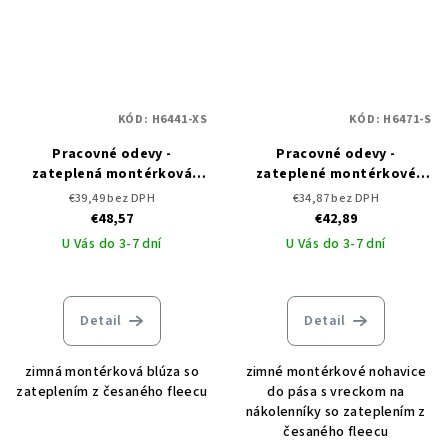
KÓD:
H6441-XS
KÓD:
H6471-S
Pracovné odevy -
Pracovné odevy -
zateplená montérková
zateplené montérkové
blúza ARDON NEON WINTER
nohavice do pása ARDON
€39,49 bez DPH
€34,87 bez DPH
NEON WINTER
€48,57
€42,89
U Vás do 3-7 dní
U Vás do 3-7 dní
Detail
Detail
zimná montérková blúza so
zimné montérkové nohavice
zateplením z česaného fleecu
do pása s vreckom na
nákolenníky so zateplením z
česaného fleecu