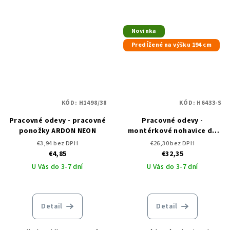
Novinka
Predĺžené na výšku 194 cm
KÓD:
H1498/38
KÓD:
H6433-S
Pracovné odevy - pracovné
Pracovné odevy -
ponožky ARDON NEON
montérkové nohavice do
pása ARDON NEON
€3,94 bez DPH
€26,30 bez DPH
predĺžené
€4,85
€32,35
U Vás do 3-7 dní
U Vás do 3-7 dní
Detail
Detail