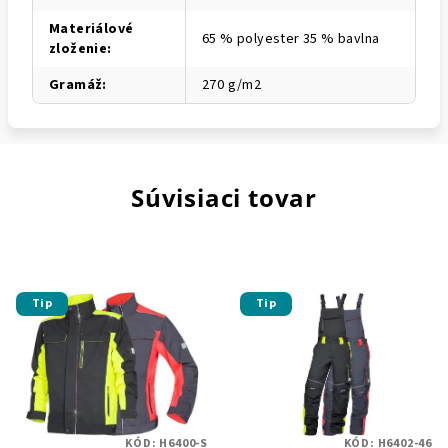
Materiálové
65 % polyester 35 % bavlna
zloženie
:
Gramáž
:
270 g/m2
Súvisiaci tovar
Tip
Tip
KÓD:
H6400-S
KÓD:
H6402-46