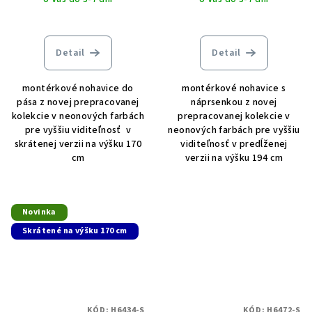
Detail
Detail
montérkové nohavice do
montérkové nohavice s
pása z novej prepracovanej
náprsenkou z novej
kolekcie v neonových farbách
prepracovanej kolekcie v
pre vyššiu viditeľnosť v
neonových farbách pre vyššiu
skrátenej verzii na výšku 170
viditeľnosť v predĺženej
cm
verzii na výšku 194 cm
Novinka
Skrátené na výšku 170 cm
KÓD:
H6434-S
KÓD:
H6472-S