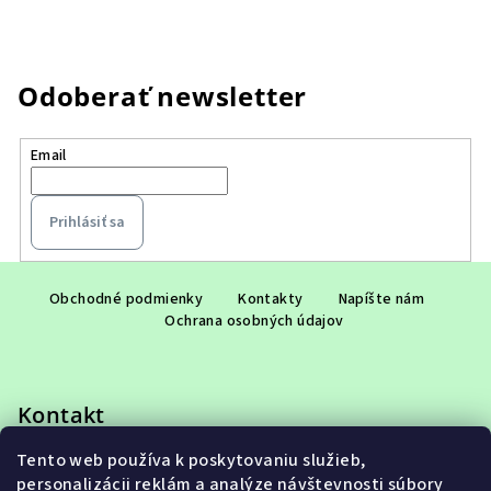
Odoberať newsletter
Email
Prihlásiť sa
Z
á
Obchodné podmienky
Kontakty
Napíšte nám
Ochrana osobných údajov
p
ä
t
Kontakt
i
e
Tento web používa k poskytovaniu služieb,
eshop
@
adet.sk
personalizácii reklám a analýze návštevnosti súbory
+421 948 953 910