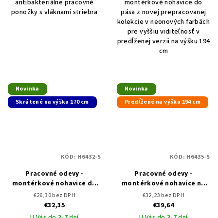
antibakteriálne pracovné
montérkové nohavice do
ponožky s vláknami striebra
pása z novej prepracovanej
kolekcie v neonových farbách
pre vyššiu viditeľnosť v
predĺženej verzii na výšku 194
cm
Novinka
Novinka
Skrátené na výšku 170 cm
Predĺžené na výšku 194 cm
KÓD:
H6432-S
KÓD:
H6435-S
Pracovné odevy -
Pracovné odevy -
montérkové nohavice do
montérkové nohavice na
pása ARDON NEON skrátené
traky ARDON NEON
€26,30 bez DPH
€32,23 bez DPH
predĺžené
€32,35
€39,64
U Vás do 3-7 dní
U Vás do 3-7 dní