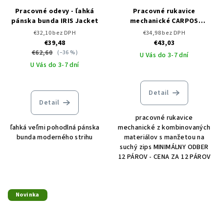
Pracovné odevy - ľahká
Pracovné rukavice
pánska bunda IRIS Jacket
mechanické CARPOS
VELCRO Gloves grey/red - 12
€32,10 bez DPH
€34,98 bez DPH
párov
€39,48
€43,03
€62,60
(–36 %)
U Vás do 3-7 dní
U Vás do 3-7 dní
Detail
Detail
pracovné rukavice
ľahká veľmi pohodlná pánska
mechanické z kombinovaných
bunda moderného strihu
materiálov s manžetou na
suchý zips MINIMÁLNY ODBER
12 PÁROV - CENA ZA 12 PÁROV
Novinka