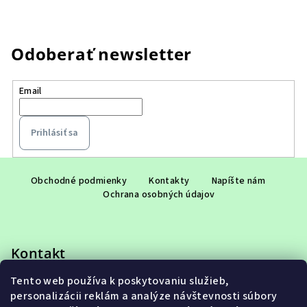
Odoberať newsletter
Email
Prihlásiť sa
Z
á
Obchodné podmienky
Kontakty
Napíšte nám
Ochrana osobných údajov
p
ä
t
Kontakt
i
e
Tento web používa k poskytovaniu služieb,
eshop
@
adet.sk
personalizácii reklám a analýze návštevnosti súbory
+421 948 953 910