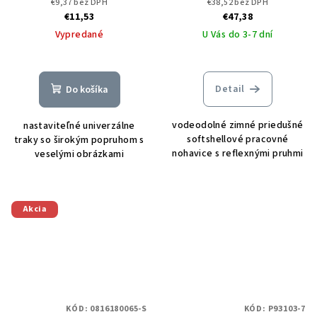
€9,37 bez DPH
€38,52 bez DPH
Trousers black/yellow
€11,53
€47,38
Vypredané
U Vás do 3-7 dní
Detail
Do košíka
vodeodolné zimné priedušné
nastaviteľné univerzálne
softshellové pracovné
traky so širokým popruhom s
nohavice s reflexnými pruhmi
veselými obrázkami
Akcia
KÓD:
0816180065-S
KÓD:
P93103-7