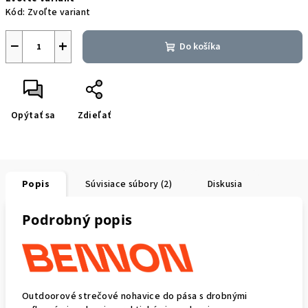
cena:
Kód:
Zvoľte variant
−
+
Do košíka
Opýtať sa
Zdieľať
Popis
Súvisiace súbory (2)
Diskusia
Podrobný popis
Outdoorové strečové nohavice do pása s drobnými