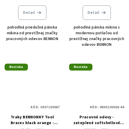
Detail
Detail
pohodlná priedušná pánska
pohodlná pánska mikina s
mikina od prestížnej značky
modernou potlačou od
pracovných odevov BENNON
prestížnej značky pracovných
odevov BENNON
Novinka
Novinka
KÓD:
0937100067
KÓD:
0900130068-44
Traky BENNONKY Tool
Pracovné odevy -
Braces black orange -
zateplené softshellové
DOPREDAJ
nohavice REFLECTOS