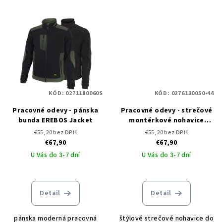
KÓD:
0271180060S
KÓD:
0276130050-44
Pracovné odevy - pánska
Pracovné odevy - strečové
bunda EREBOS Jacket
montérkové nohavice
EREBOS Trousers
€55,20 bez DPH
€55,20 bez DPH
€67,90
€67,90
U Vás do 3-7 dní
U Vás do 3-7 dní
Detail
Detail
pánska moderná pracovná
štýlové strečové nohavice do