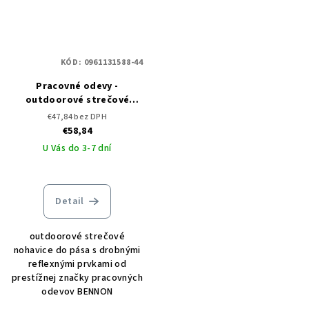
KÓD:
0961131588-44
Pracovné odevy -
outdoorové strečové
nohavice FOBOS ocher/grey
€47,84 bez DPH
€58,84
U Vás do 3-7 dní
Detail
outdoorové strečové
nohavice do pása s drobnými
reflexnými prvkami od
prestížnej značky pracovných
odevov BENNON