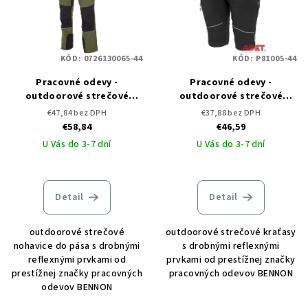
KÓD:
0726130065-44
KÓD:
P81005-44
Pracovné odevy -
Pracovné odevy -
outdoorové strečové
outdoorové strečové
nohavice FOBOS
kraťasy FOBOS black
€47,84 bez DPH
€37,88 bez DPH
green/black
€58,84
€46,59
U Vás do 3-7 dní
U Vás do 3-7 dní
Detail
Detail
outdoorové strečové
outdoorové strečové kraťasy
nohavice do pása s drobnými
s drobnými reflexnými
reflexnými prvkami od
prvkami od prestížnej značky
prestížnej značky pracovných
pracovných odevov BENNON
odevov BENNON