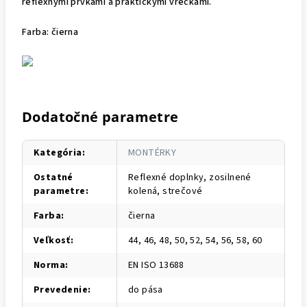
reflexnými prvkami a praktickými vreckami.
Farba: čierna
Dodatočné parametre
Kategória
:
MONTÉRKY
Ostatné
Reflexné doplnky, zosilnené
parametre
:
kolená, strečové
Farba
:
čierna
Veľkosť
:
44, 46, 48, 50, 52, 54, 56, 58, 60
Norma
:
EN ISO 13688
Prevedenie
:
do pása