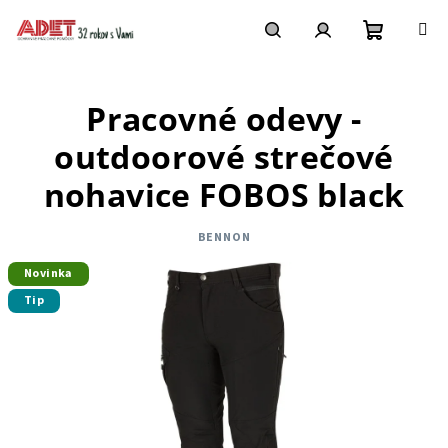
Prejsť
na
obsah
Nákupn
Hľadať
Prihlásenie
Pracovné odevy -
košík
outdoorové strečové
nohavice FOBOS black
BENNON
Novinka
Tip