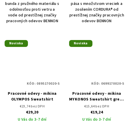
bunda z pružného materiálu s
pása s množstvom vreciek a
odolnosťou proti vetru a
zosilením CORDURA® od
vode od prestížnej značky
prestížnej značky pracovných
pracovných odevov BENNON
odevov BENNON
Novinka
Novinka
KÓD:
0895170020-S
KÓD:
0699170020-S
Pracovné odevy - mikina
Pracovné odevy - mikina
OLYMPOS Sweatshirt
MYKONOS Sweatshirt grey -
DOPREDAJ
€23,74 bez DPH
€15,64 bez DPH
€29,20
€19,24
U Vás do 3-7 dní
U Vás do 3-7 dní