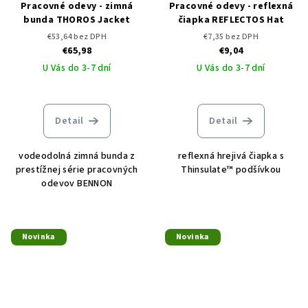
Pracovné odevy - zimná
Pracovné odevy - reflexná
bunda THOROS Jacket
čiapka REFLECTOS Hat
€53,64 bez DPH
€7,35 bez DPH
€65,98
€9,04
U Vás do 3-7 dní
U Vás do 3-7 dní
Detail
Detail
vodeodolná zimná bunda z
reflexná hrejivá čiapka s
prestížnej série pracovných
Thinsulate™ podšívkou
odevov BENNON
Novinka
Novinka