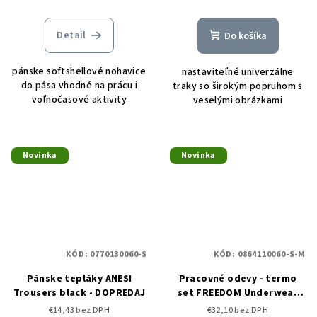
Detail
Do košíka
pánske softshellové nohavice
nastaviteľné univerzálne
do pása vhodné na prácu i
traky so širokým popruhom s
voľnočasové aktivity
veselými obrázkami
Novinka
Novinka
KÓD:
0770130060-S
KÓD:
0864110060-S-M
Pánske tepláky ANESI
Pracovné odevy - termo
Trousers black - DOPREDAJ
set FREEDOM Underwear
black
€14,43 bez DPH
€32,10 bez DPH