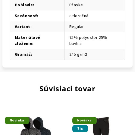
Pohlavie
:
Pánske
Sezónnosť
:
celoročná
Variant
:
Regular
Materiálové
75% polyester 25%
zloženie
:
bavlna
Gramáž
:
245 g/m2
Súvisiaci tovar
Novinka
Novinka
Tip