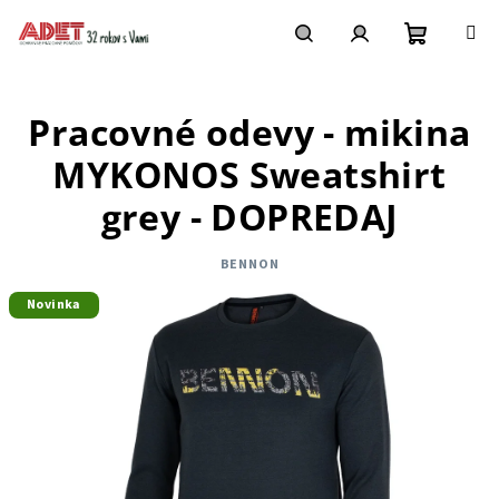
Prejsť
na
obsah
Nákupn
Hľadať
Prihlásenie
Pracovné odevy - mikina
košík
MYKONOS Sweatshirt
grey - DOPREDAJ
BENNON
Novinka