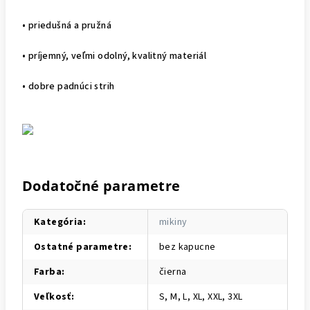
• priedušná a pružná
• príjemný, veľmi odolný, kvalitný materiál
• dobre padnúci strih
Dodatočné parametre
Kategória
:
mikiny
Ostatné parametre
:
bez kapucne
Farba
:
čierna
Veľkosť
:
S, M, L, XL, XXL, 3XL