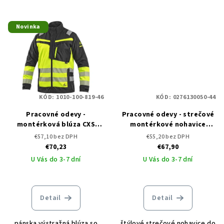
Novinka
KÓD:
1010-100-819-46
KÓD:
0276130050-44
Pracovné odevy -
Pracovné odevy - strečové
montérková blúza CXS
montérkové nohavice
NAOS
EREBOS Trousers
€57,10 bez DPH
€55,20 bez DPH
€70,23
€67,90
U Vás do 3-7 dní
U Vás do 3-7 dní
Detail
Detail
pánska výstražná blúza so
štýlové strečové nohavice do