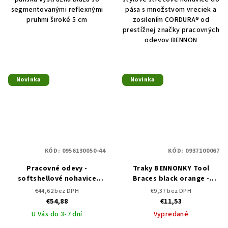
segmentovanými reflexnými
pása s množstvom vreciek a
pruhmi široké 5 cm
zosilením CORDURA® od
prestížnej značky pracovných
odevov BENNON
Novinka
Novinka
KÓD:
0956130050-44
KÓD:
0937100067
Pracovné odevy -
Traky BENNONKY Tool
softshellové nohavice
Braces black orange -
FORCE TROUSERS
DOPREDAJ
€44,62 bez DPH
€9,37 bez DPH
€54,88
€11,53
U Vás do 3-7 dní
Vypredané