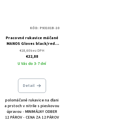
KÓD:
P93101B-10
Pracovné rukavice máčané
MANOS Gloves black/red -
12 párov
€18,60 bez DPH
€22,88
U Vás do 3-7 dní
Detail
polomáčané rukavice na dlani
a prstoch v nitrile s pieskovou
úpravou - MINIMÁLNY ODBER
12 PÁROV - CENA ZA 12 PÁROV