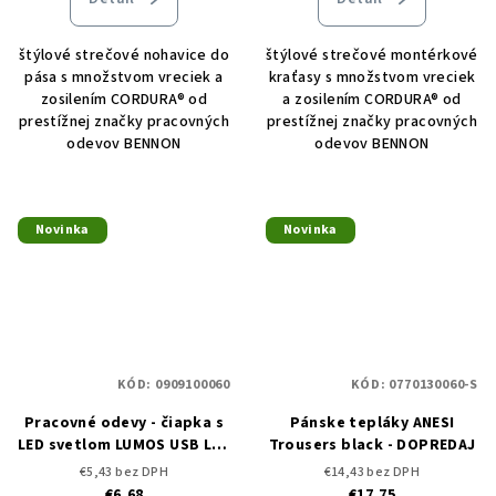
štýlové strečové nohavice do
štýlové strečové montérkové
pása s množstvom vreciek a
kraťasy s množstvom vreciek
zosilením CORDURA® od
a zosilením CORDURA® od
prestížnej značky pracovných
prestížnej značky pracovných
odevov BENNON
odevov BENNON
Novinka
Novinka
KÓD:
0909100060
KÓD:
0770130060-S
Pracovné odevy - čiapka s
Pánske tepláky ANESI
LED svetlom LUMOS USB LED
Trousers black - DOPREDAJ
HAT BLACK
€5,43 bez DPH
€14,43 bez DPH
€6,68
€17,75