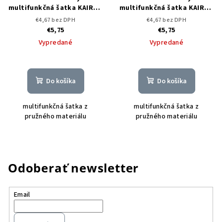
multifunkčná šatka KAIROS
multifunkčná šatka KAIROS
Neckwarmer grey/green -
Neckwarmer orange -
€4,67 bez DPH
€4,67 bez DPH
DOPREDAJ
DOPREDAJ
€5,75
€5,75
Vypredané
Vypredané
Do košíka
Do košíka
multifunkčná šatka z
multifunkčná šatka z
pružného materiálu
pružného materiálu
Odoberať newsletter
Email