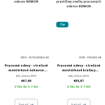
odevov BENNON
prestížnej značky pracovných
odevov BENNON
Tip
KÓD:
0276130050-44
KÓD:
P81003-44
Pracovné odevy - strečové
Pracovné odevy - strečové
montérkové nohavice
montérkové kraťasy
EREBOS Trousers
EREBOS Shorts black
€55,20 bez DPH
€45,42 bez DPH
€67,90
€55,87
U Vás do 3-7 dní
U Vás do 3-7 dní
Detail
Detail