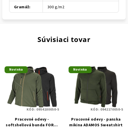
Gramáž
:
300 g/m2
Súvisiaci tovar
Novinka
Novinka
KÓD:
0954180050-S
KÓD:
0942170050-S
Pracovné odevy -
Pracovné odevy - panska
softshellová bunda FORCE
mikina ADAMOS Sweatshirt