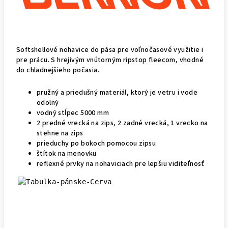
Softshellové nohavice do pása pre voľnočasové využitie i
pre prácu. S hrejivým vnútorným ripstop fleecom, vhodné
do chladnejšieho počasia.
pružný a priedušný materiál, ktorý je vetru i vode
odolný
vodný stĺpec 5000 mm
2 predné vrecká na zips, 2 zadné vrecká, 1 vrecko na
stehne na zips
prieduchy po bokoch pomocou zipsu
štítok na menovku
reflexné prvky na nohaviciach pre lepšiu viditeľnosť