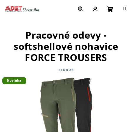
Prejsť
na
obsah
Nákupn
Hľadať
Prihlásenie
Pracovné odevy -
košík
softshellové nohavice
FORCE TROUSERS
BENNON
Novinka