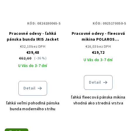
KÓD:
0816180065-S
KÓD:
0925170050-S
Pracovné odevy - ľahká
Pracovné odevy - fleecová
pánska bunda IRIS Jacket
mikina POLAROS
Sweatshirt
€32,10 bez DPH
€16,03 bez DPH
€39,48
€19,72
€62,60
(–36 %)
U Vás do 3-7 dní
U Vás do 3-7 dní
Detail
Detail
ľahká fleecová pánska mikina
ľahká veľmi pohodlná pánska
vhodná ako stredná vrstva
bunda moderného strihu