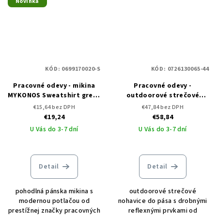
Novinka
KÓD:
0699170020-S
KÓD:
0726130065-44
Pracovné odevy - mikina
Pracovné odevy -
MYKONOS Sweatshirt grey -
outdoorové strečové
DOPREDAJ
nohavice FOBOS
€15,64 bez DPH
€47,84 bez DPH
green/black
€19,24
€58,84
U Vás do 3-7 dní
U Vás do 3-7 dní
Detail
Detail
pohodlná pánska mikina s
outdoorové strečové
modernou potlačou od
nohavice do pása s drobnými
prestížnej značky pracovných
reflexnými prvkami od