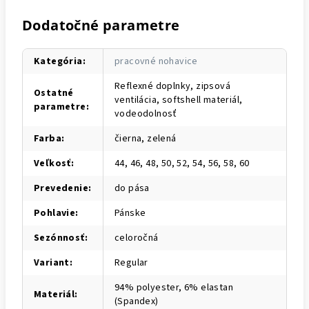
Dodatočné parametre
Kategória
:
pracovné nohavice
Reflexné doplnky, zipsová
Ostatné
ventilácia, softshell materiál,
parametre
:
vodeodolnosť
Farba
:
čierna, zelená
Veľkosť
:
44, 46, 48, 50, 52, 54, 56, 58, 60
Prevedenie
:
do pása
Pohlavie
:
Pánske
Sezónnosť
:
celoročná
Variant
:
Regular
94% polyester, 6% elastan
Materiál
:
(Spandex)