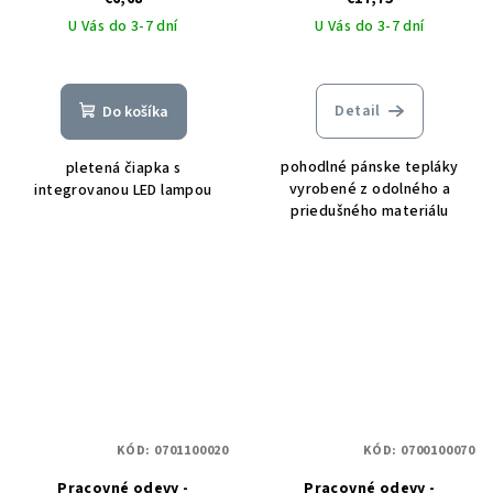
U Vás do 3-7 dní
U Vás do 3-7 dní
Detail
Do košíka
pohodlné pánske tepláky
pletená čiapka s
vyrobené z odolného a
integrovanou LED lampou
priedušného materiálu
KÓD:
0701100020
KÓD:
0700100070
Pracovné odevy -
Pracovné odevy -