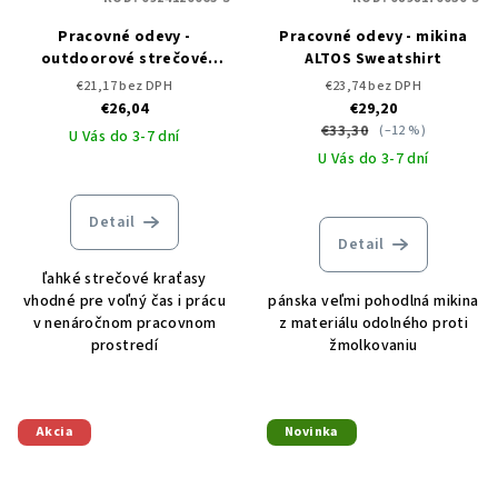
Pracovné odevy -
Pracovné odevy - mikina
outdoorové strečové
ALTOS Sweatshirt
kraťasy KRATOS Shorts
€21,17 bez DPH
€23,74 bez DPH
green/black
€26,04
€29,20
€33,30
(–12 %)
U Vás do 3-7 dní
U Vás do 3-7 dní
Detail
Detail
ľahké strečové kraťasy
vhodné pre voľný čas i prácu
pánska veľmi pohodlná mikina
v nenáročnom pracovnom
z materiálu odolného proti
prostredí
žmolkovaniu
Akcia
Novinka