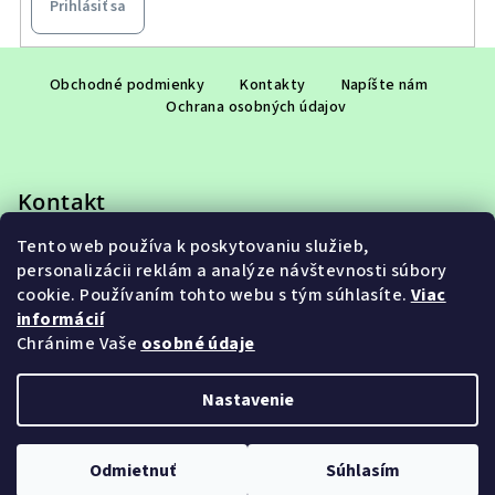
Prihlásiť sa
Z
á
Obchodné podmienky
Kontakty
Napíšte nám
Ochrana osobných údajov
p
ä
t
Kontakt
i
e
Tento web používa k poskytovaniu služieb,
eshop
@
adet.sk
personalizácii reklám a analýze návštevnosti súbory
+421 948 953 910
cookie. Používaním tohto webu s tým súhlasíte.
Viac
informácií
Chránime Vaše
osobné údaje
Nastavenie
Copyright 2026
ADET SK s.r.o.
. Všetky práva vyhradené.
Upraviť nastavenie cookies
Odmietnuť
Súhlasím