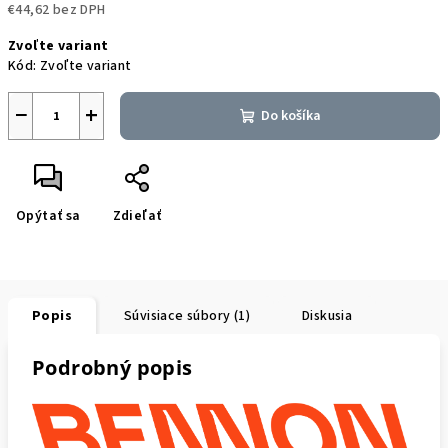
€44,62 bez DPH
Jednotková
Zvoľte variant
cena:
Kód:
Zvoľte variant
−
+
Do košíka
Opýtať sa
Zdieľať
Popis
Súvisiace súbory (1)
Diskusia
Podrobný popis