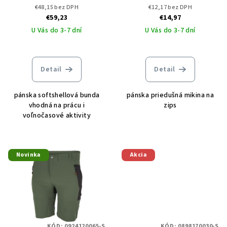
JACKET
€48,15 bez DPH
€12,17 bez DPH
€59,23
€14,97
U Vás do 3-7 dní
U Vás do 3-7 dní
Detail
Detail
pánska softshellová bunda
pánska priedušná mikina na
vhodná na prácu i
zips
voľnočasové aktivity
Novinka
Akcia
KÓD:
0924120065-S
KÓD:
0898170030-S