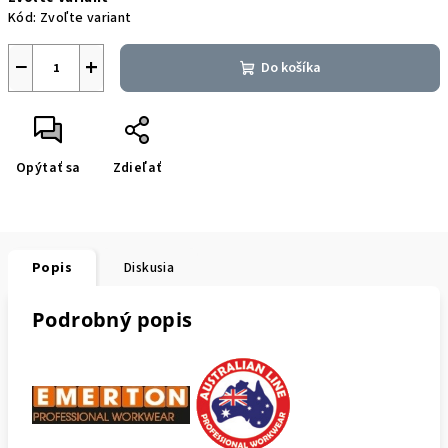
cena:
Kód:
Zvoľte variant
−
+
Do košíka
Opýtať sa
Zdieľať
Popis
Diskusia
Podrobný popis