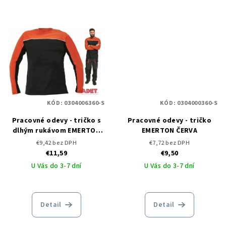
KÓD:
0304006360-S
KÓD:
0304000360-S
Pracovné odevy - tričko s
Pracovné odevy - tričko
dlhým rukávom EMERTON
EMERTON ČERVA
ČERVA - DOPREDAJ
€9,42 bez DPH
€7,72 bez DPH
€11,59
€9,50
U Vás do 3-7 dní
U Vás do 3-7 dní
Detail
Detail