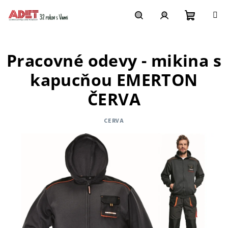
Prejsť
na
obsah
Nákupn
Hľadať
Prihlásenie
Pracovné odevy - mikina s
košík
kapucňou EMERTON
ČERVA
CERVA