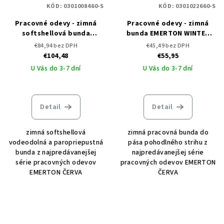
KÓD:
0301008460-S
KÓD:
0301022660-S
Pracovné odevy - zimná
Pracovné odevy - zimná
softshellová bunda
bunda EMERTON WINTER
EMERTON WINTER ČERVA
PILOT ČERVA
€84,94 bez DPH
€45,49 bez DPH
€104,48
€55,95
U Vás do 3-7 dní
U Vás do 3-7 dní
Detail
Detail
zimná softshellová
zimná pracovná bunda do
vodeodolná a paropriepustná
pása pohodlného strihu z
bunda z najpredávanejšej
najpredávanejšej série
série pracovných odevov
pracovných odevov EMERTON
EMERTON ČERVA
ČERVA