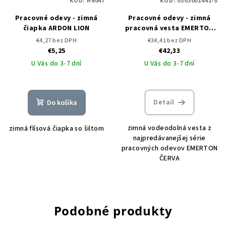
KÓD:
H6047
KÓD:
0303001441-S
Pracovné odevy - zimná
Pracovné odevy - zimná
čiapka ARDON LION
pracovná vesta EMERTON
ČERVA
€4,27 bez DPH
€34,41 bez DPH
€5,25
€42,33
U Vás do 3-7 dní
U Vás do 3-7 dní
Detail
Do košíka
zimná vodeodolná vesta z
zimná flísová čiapka so šiltom
najpredávanejšej série
pracovných odevov EMERTON
ČERVA
Podobné produkty