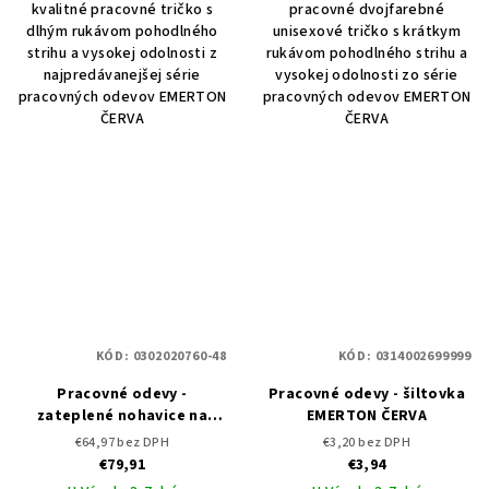
kvalitné pracovné tričko s
pracovné dvojfarebné
dlhým rukávom pohodlného
unisexové tričko s krátkym
strihu a vysokej odolnosti z
rukávom pohodlného strihu a
najpredávanejšej série
vysokej odolnosti zo série
pracovných odevov EMERTON
pracovných odevov EMERTON
ČERVA
ČERVA
KÓD:
0302020760-48
KÓD:
0314002699999
Pracovné odevy -
Pracovné odevy - šiltovka
zateplené nohavice na
EMERTON ČERVA
traky EMERTON WINTER
€64,97 bez DPH
€3,20 bez DPH
ČERVA
€79,91
€3,94