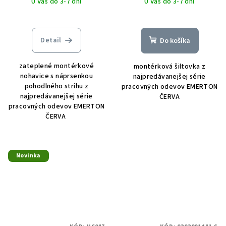
U Vás do 3-7 dní
U Vás do 3-7 dní
Detail
Do košíka
zateplené montérkové
montérková šiltovka z
nohavice s náprsenkou
najpredávanejšej série
pohodlného strihu z
pracovných odevov EMERTON
najpredávanejšej série
ČERVA
pracovných odevov EMERTON
ČERVA
Novinka