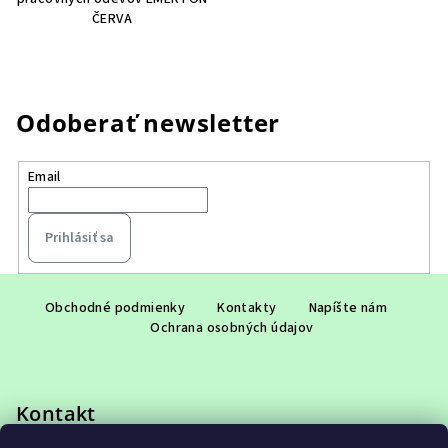
ČERVA
Odoberať newsletter
Email
Prihlásiť sa
Z
á
Obchodné podmienky
Kontakty
Napíšte nám
Ochrana osobných údajov
p
ä
t
Kontakt
i