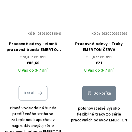
KÓD:
0301002360-S
KÓD:
9930000999999
Pracovné odevy - zimná
Pracovné odevy - Traky
pracovná bunda EMERTON
EMERTON ČERVA
BLACK - ČERVA
€70,41 bez DPH
€17,07 bez DPH
€86,60
€21
U Vás do 3-7 dní
U Vás do 3-7 dní
Detail
Do košíka
zimná vodeodolná bunda
polohovatelné vysoko
predĺženého strihu so
flexibilné traky zo série
zateplenou kapucňou z
pracovných odevov EMERTON
najpredávanejšej série
pracovných odevov EMERTON