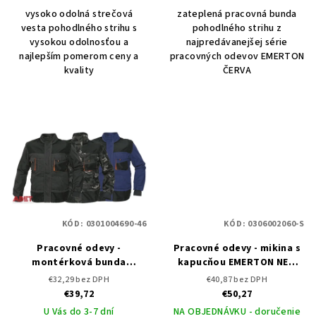
vysoko odolná strečová
zateplená pracovná bunda
vesta pohodlného strihu s
pohodlného strihu z
vysokou odolnosťou a
najpredávanejšej série
najlepším pomerom ceny a
pracovných odevov EMERTON
kvality
ČERVA
KÓD:
0301004690-46
KÓD:
0306002060-S
Pracovné odevy -
Pracovné odevy - mikina s
montérková bunda
kapucňou EMERTON NEW
EMERTON ČERVA
ČERVA
€32,29 bez DPH
€40,87 bez DPH
€39,72
€50,27
U Vás do 3-7 dní
NA OBJEDNÁVKU - doručenie