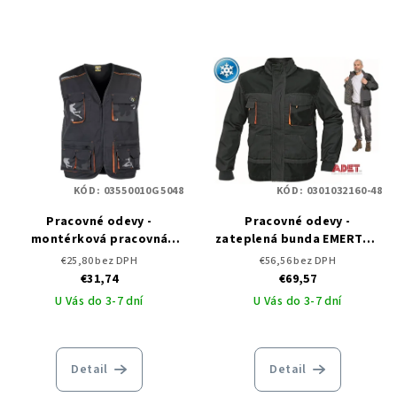
KÓD:
03550010G5048
KÓD:
0301032160-48
Pracovné odevy -
Pracovné odevy -
montérková pracovná
zateplená bunda EMERTON
vesta EMERTON STRETCH
WINTER ČERVA
€25,80 bez DPH
€56,56 bez DPH
€31,74
€69,57
U Vás do 3-7 dní
U Vás do 3-7 dní
Detail
Detail