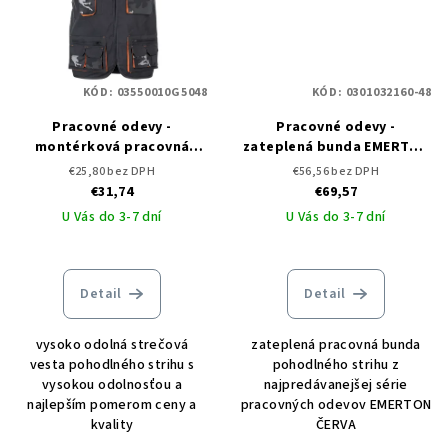
KÓD:
03550010G5048
KÓD:
0301032160-48
Pracovné odevy -
Pracovné odevy -
montérková pracovná
zateplená bunda EMERTON
vesta EMERTON STRETCH
WINTER ČERVA
€25,80 bez DPH
€56,56 bez DPH
€31,74
€69,57
U Vás do 3-7 dní
U Vás do 3-7 dní
Detail
Detail
vysoko odolná strečová
zateplená pracovná bunda
vesta pohodlného strihu s
pohodlného strihu z
vysokou odolnosťou a
najpredávanejšej série
najlepším pomerom ceny a
pracovných odevov EMERTON
kvality
ČERVA