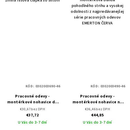
zimná flísová čiapka so šiltom
pohodlného strihu a vysokej
odolnosti z najpredávanejšej
série pracovných odevov
EMERTON ČERVA
KÓD:
0302003690-46
KÓD:
0302003490-46
Pracovné odevy -
Pracovné odevy -
montérkové nohavice do
montérkové nohavice na
pása EMERTON ČERVA
traky EMERTON ČERVA
€30,67 bez DPH
€36,46 bez DPH
€37,72
€44,85
U Vás do 3-7 dní
U Vás do 3-7 dní