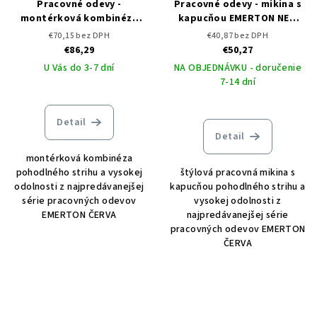
Pracovné odevy -
Pracovné odevy - mikina s
montérková kombinéza
kapucňou EMERTON NEW
EMERTON ČERVA
ČERVA
€70,15 bez DPH
€40,87 bez DPH
€86,29
€50,27
U Vás do 3-7 dní
NA OBJEDNÁVKU - doručenie
7-14 dní
Detail
Detail
montérková kombinéza
pohodlného strihu a vysokej
štýlová pracovná mikina s
odolnosti z najpredávanejšej
kapucňou pohodlného strihu a
série pracovných odevov
vysokej odolnosti z
EMERTON ČERVA
najpredávanejšej série
pracovných odevov EMERTON
ČERVA