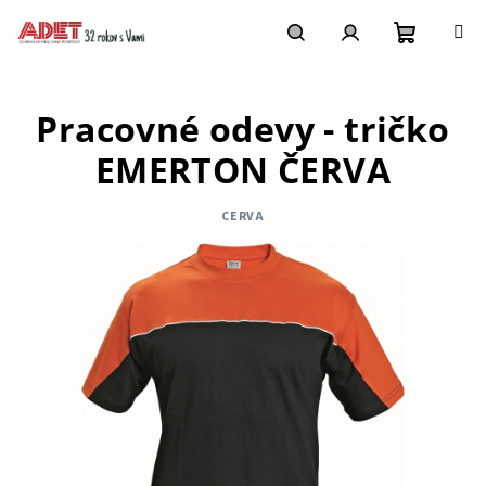
Prejsť
na
obsah
Nákupn
Hľadať
Prihlásenie
Pracovné odevy - tričko
košík
EMERTON ČERVA
CERVA