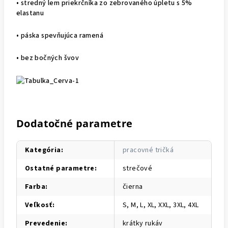
• stredný lem priekrčníka zo zebrovaného úpletu s 5%
elastanu
• páska spevňujúca ramená
• bez bočných švov
Dodatočné parametre
Kategória
:
pracovné tričká
Ostatné parametre
:
strečové
Farba
:
čierna
Veľkosť
:
S, M, L, XL, XXL, 3XL, 4XL
Prevedenie
:
krátky rukáv