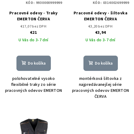
KÓD:
9930000999999
KÓD:
0314002699999
Pracovné odevy - Traky
Pracovné odevy - šiltovka
EMERTON ČERVA
EMERTON ČERVA
€17,07 bez DPH
€3,20 bez DPH
€21
€3,94
U Vás do 3-7 dní
U Vás do 3-7 dní
Do košíka
Do košíka
polohovatelné vysoko
montérková šiltovka z
flexibilné traky zo série
najpredávanejšej série
pracovných odevov EMERTON
pracovných odevov EMERTON
ČERVA