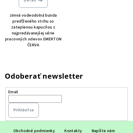
Detail
zimná vodeodolná bunda
predĺženého strihu so
zateplenou kapucňou z
najpredávanejšej série
pracovných odevov EMERTON
ČERVA
Odoberať newsletter
Email
Prihlásiť sa
Z
á
Obchodné podmienky
Kontakty
Napíšte nám