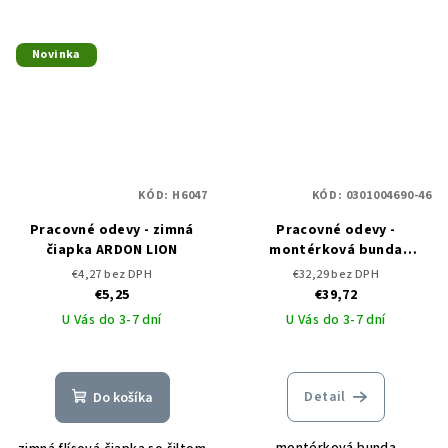
Novinka
KÓD:
H6047
KÓD:
0301004690-46
Pracovné odevy - zimná
Pracovné odevy -
čiapka ARDON LION
montérková bunda
EMERTON ČERVA
€4,27 bez DPH
€32,29 bez DPH
€5,25
€39,72
U Vás do 3-7 dní
U Vás do 3-7 dní
Detail
Do košíka
montérková bunda