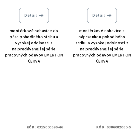
Detail
Detail
montérkové nohavice do
montérkové nohavice s
pása pohodlného strihu a
náprsenkou pohodlného
vysokej odolnosti z
strihu a vysokej odolnosti z
najpredávanejšej série
najpredávanejšej série
pracovných odevov EMERTON
pracovných odevov EMERTON
ČERVA
ČERVA
KÓD:
0315000690-46
KÓD:
0306002060-S