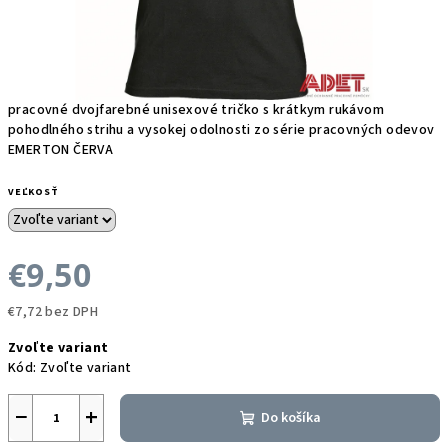
pracovné dvojfarebné unisexové tričko s krátkym rukávom
pohodlného strihu a vysokej odolnosti zo série pracovných odevov
EMERTON ČERVA
VEĽKOSŤ
€9,50
€7,72 bez DPH
Jednotková
Zvoľte variant
cena:
Kód:
Zvoľte variant
−
+
Do košíka