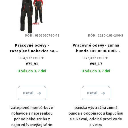
KÓD:
0302020760-48
KÓD:
1110-105-180-S
Pracovné odevy -
Pracovné odevy - zimná
zateplené nohavice na
bunda CXS BEDFORD
traky EMERTON WINTER
WINTER
€64,97 bez DPH
€77,37 bez DPH
ČERVA
€79,91
€95,17
U Vás do 3-7 dní
U Vás do 3-7 dní
Detail
Detail
zateplené montérkové
pánska výstražná zimná
nohavice s náprsenkou
bunda s odopínacou kapucňou
pohodlného strihu z
a rukávmi, odolná proti vode
najpredávanejšej série
a vetru