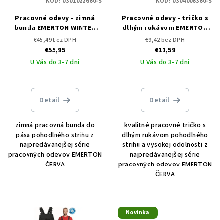
KÓD:
0301022660-S
KÓD:
0304006360-S
Pracovné odevy - zimná
Pracovné odevy - tričko s
bunda EMERTON WINTER
dlhým rukávom EMERTON
PILOT ČERVA
ČERVA - DOPREDAJ
€45,49 bez DPH
€9,42 bez DPH
€55,95
€11,59
U Vás do 3-7 dní
U Vás do 3-7 dní
Detail
Detail
zimná pracovná bunda do
kvalitné pracovné tričko s
pása pohodlného strihu z
dlhým rukávom pohodlného
najpredávanejšej série
strihu a vysokej odolnosti z
pracovných odevov EMERTON
najpredávanejšej série
ČERVA
pracovných odevov EMERTON
ČERVA
Novinka