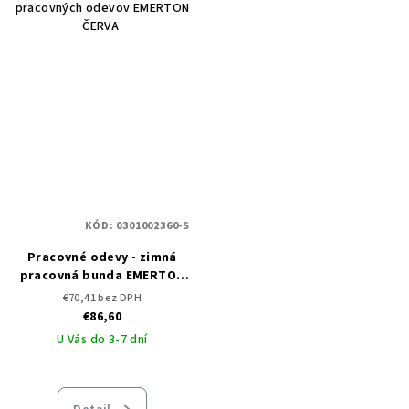
pracovných odevov EMERTON
ČERVA
KÓD:
0301002360-S
Pracovné odevy - zimná
pracovná bunda EMERTON
BLACK - ČERVA
€70,41 bez DPH
€86,60
U Vás do 3-7 dní