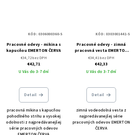
KÓD:
0306000360-S
KÓD:
0303001441-S
Pracovné odevy - mikina s
Pracovné odevy - zimná
kapucňou EMERTON ČERVA
pracovná vesta EMERTON
ČERVA
€34,72 bez DPH
€34,41 bez DPH
€42,71
€42,33
U Vás do 3-7 dní
U Vás do 3-7 dní
Detail
Detail
pracovná mikina s kapucňou
zimná vodeodolná vesta z
pohodlného strihu a vysokej
najpredávanejšej série
odolnosti z najpredávanejšej
pracovných odevov EMERTON
série pracovných odevov
ČERVA
EMERTON ČERVA