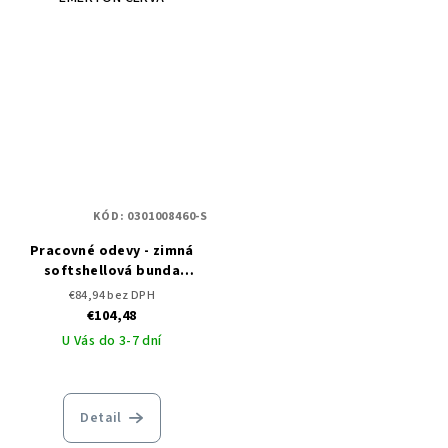
KÓD:
0301008460-S
Pracovné odevy - zimná
softshellová bunda
EMERTON WINTER ČERVA
€84,94 bez DPH
€104,48
U Vás do 3-7 dní
Detail