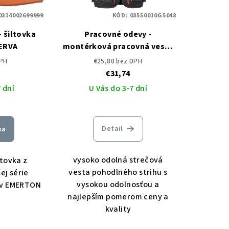
0314002699999
KÓD:
03550010G5048
ka
Pracovné odevy -
ERVA
montérková pracovná vesta
EMERTON STRETCH
DPH
€25,80 bez DPH
€31,74
 dní
U Vás do 3-7 dní
Detail
ka
vysoko odolná strečová
tovka z
vesta pohodlného strihu s
ej série
vysokou odolnosťou a
ov EMERTON
najlepším pomerom ceny a
kvality