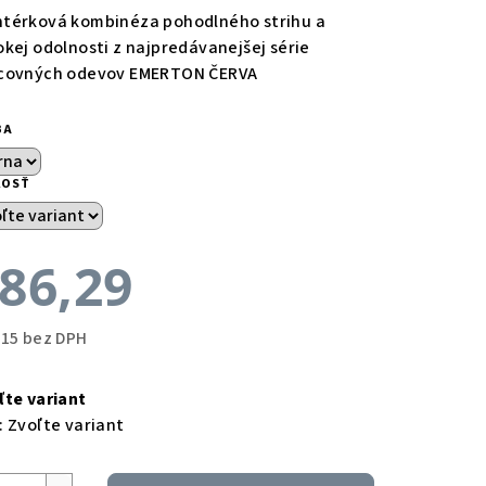
térková kombinéza pohodlného strihu a
okej odolnosti z najpredávanejšej série
covných odevov EMERTON ČERVA
BA
KOSŤ
86,29
,15 bez DPH
notková
a:
ľte variant
:
Zvoľte variant