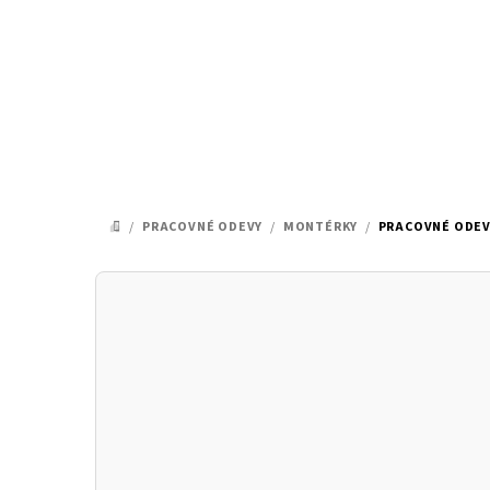
Prejsť
na
obsah
/
PRACOVNÉ ODEVY
/
MONTÉRKY
/
PRACOVNÉ ODEV
DOMOV
B
o
č
n
ý