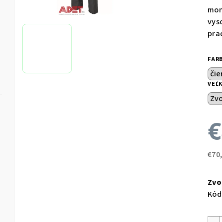
mon
vys
pra
FAR
VEĽ
€
€70
Jed
cen
Zvo
Kód