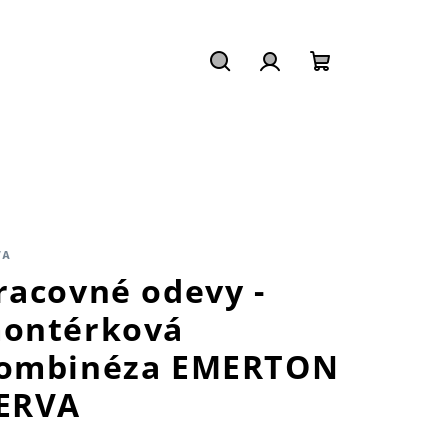
Hľadať
Prihlásenie
Nákupný
košík
VA
racovné odevy -
ontérková
ombinéza EMERTON
ERVA