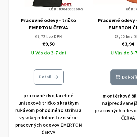
KÓD:
0304000360-S
KÓD:
Pracovné odevy - tričko
Pracovné odevy - šiltov
EMERTON ČERVA
EMERTON Č
€7,72 bez DPH
€3,20 bez 
€9,50
€3,94
U Vás do 3-7 dní
U Vás do 3-7
Detail
Do koší
pracovné dvojfarebné
montérková šil
unisexové tričko s krátkym
najpredávanejš
rukávom pohodlného strihu a
pracovných odev
vysokej odolnosti zo série
ČERVA
pracovných odevov EMERTON
ČERVA