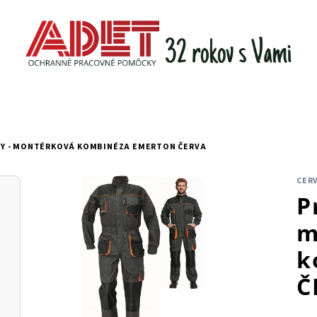
Y - MONTÉRKOVÁ KOMBINÉZA EMERTON ČERVA
CER
P
m
k
Č