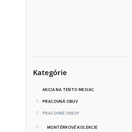
p
a
n
e
l
Preskočiť
kategórie
Kategórie
AKCIA NA TENTO MESIAC
PRACOVNÁ OBUV
PRACOVNÉ ODEVY
MONTÉRKOVÉ KOLEKCIE