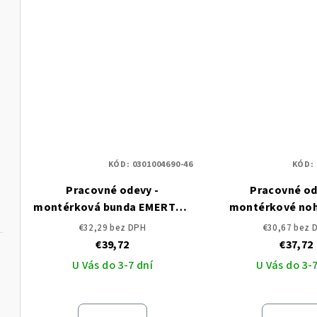
KÓD:
0301004690-46
KÓD:
Pracovné odevy -
Pracovné od
montérková bunda EMERTON
montérkové noh
ČERVA
pása EMERTON
€32,29 bez DPH
€30,67 bez 
€39,72
€37,72
U Vás do 3-7 dní
U Vás do 3-7