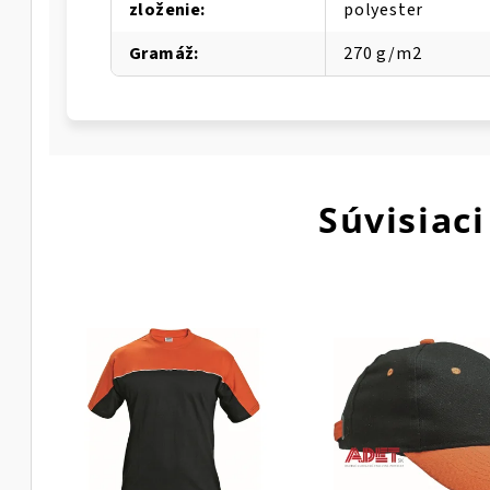
zloženie
:
polyester
Gramáž
:
270 g/m2
Súvisiaci