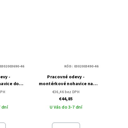
0302003690-46
KÓD:
0302003490-46
evy -
Pracovné odevy -
avice do
montérkové nohavice na
 ČERVA
traky EMERTON ČERVA
DPH
€36,46 bez DPH
€44,85
 dní
U Vás do 3-7 dní