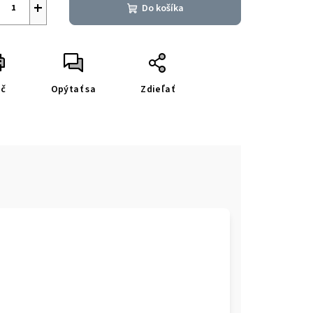
+
Do košíka
ač
Opýtať sa
Zdieľať