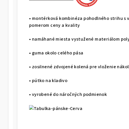
• montérková kombinéza pohodlného strihu s 
pomerom ceny a kvality
• namáhané miesta vystužené materiálom pol
• guma okolo celého pása
• zosilnené zdvojené kolená pre vloženie náko
• pútko na kladivo
• vyrobené do náročných podmienok