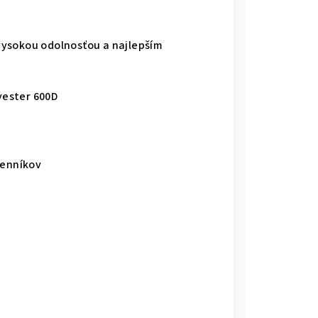
vysokou odolnosťou a najlepším
yester 600D
lenníkov