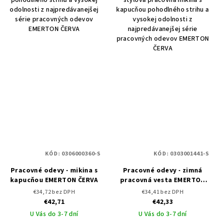
odolnosti z najpredávanejšej
kapucňou pohodlného strihu a
série pracovných odevov
vysokej odolnosti z
EMERTON ČERVA
najpredávanejšej série
pracovných odevov EMERTON
ČERVA
KÓD:
0306000360-S
KÓD:
0303001441-S
Pracovné odevy - mikina s
Pracovné odevy - zimná
kapucňou EMERTON ČERVA
pracovná vesta EMERTON
ČERVA
€34,72 bez DPH
€34,41 bez DPH
€42,71
€42,33
U Vás do 3-7 dní
U Vás do 3-7 dní