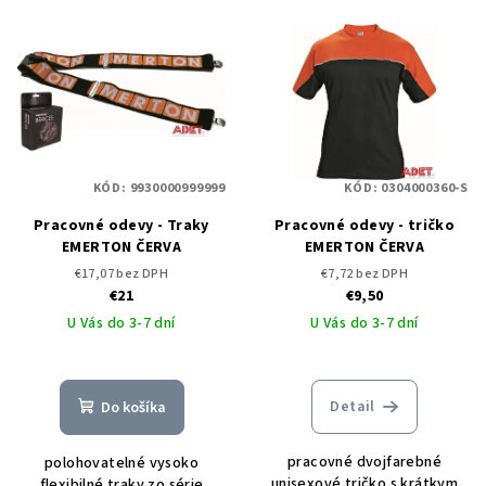
KÓD:
9930000999999
KÓD:
0304000360-S
Pracovné odevy - Traky
Pracovné odevy - tričko
EMERTON ČERVA
EMERTON ČERVA
€17,07 bez DPH
€7,72 bez DPH
€21
€9,50
U Vás do 3-7 dní
U Vás do 3-7 dní
Detail
Do košíka
pracovné dvojfarebné
polohovatelné vysoko
unisexové tričko s krátkym
flexibilné traky zo série