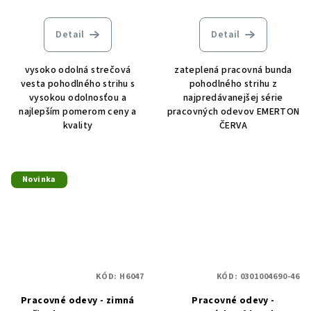
Detail
Detail
vysoko odolná strečová
zateplená pracovná bunda
vesta pohodlného strihu s
pohodlného strihu z
vysokou odolnosťou a
najpredávanejšej série
najlepším pomerom ceny a
pracovných odevov EMERTON
kvality
ČERVA
Novinka
KÓD:
H6047
KÓD:
0301004690-46
Pracovné odevy - zimná
Pracovné odevy -