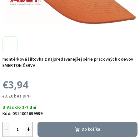
montérková šiltovka z najpredávanejšej série pracovných odevov
EMERTON ČERVA
€3,94
€3,20 bez DPH
Jednotková
U Vás do 3-7 dní
cena:
Kód:
0314002699999
−
+
Do košíka