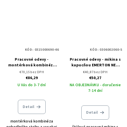
KÓD:
0315000690-46
KÓD:
0306002060-S
Pracovné odevy -
Pracovné odevy - mikina s
montérková kombinéza
kapucňou EMERTON NEW
EMERTON ČERVA
ČERVA
€70,15 bez DPH
€40,87 bez DPH
€86,29
€50,27
U Vás do 3-7 dní
NA OBJEDNÁVKU - doručenie
7-14 dní
Detail
Detail
montérková kombinéza
pohodlného strihu a vysokej
štýlová pracovná mikina s