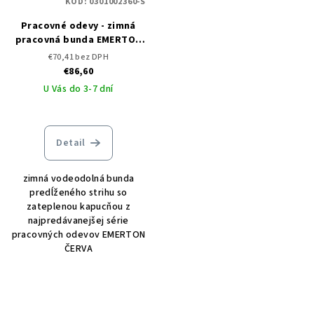
KÓD:
0301002360-S
Pracovné odevy - zimná
pracovná bunda EMERTON
BLACK - ČERVA
€70,41 bez DPH
€86,60
U Vás do 3-7 dní
Detail
zimná vodeodolná bunda
predĺženého strihu so
zateplenou kapucňou z
najpredávanejšej série
pracovných odevov EMERTON
ČERVA