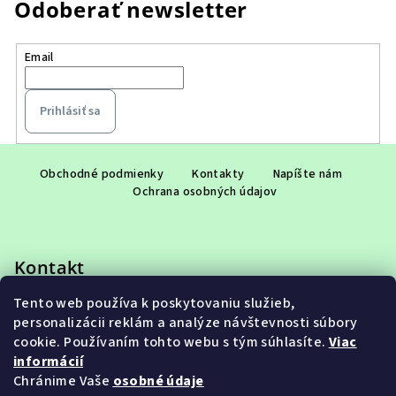
Odoberať newsletter
Email
Prihlásiť sa
Z
á
Obchodné podmienky
Kontakty
Napíšte nám
Ochrana osobných údajov
p
ä
t
Kontakt
i
e
Tento web používa k poskytovaniu služieb,
eshop
@
adet.sk
personalizácii reklám a analýze návštevnosti súbory
+421 948 953 910
cookie. Používaním tohto webu s tým súhlasíte.
Viac
informácií
Chránime Vaše
osobné údaje