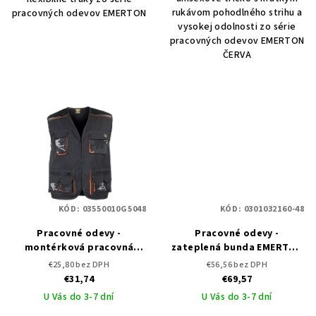
rukávom pohodlného strihu a
pracovných odevov EMERTON
vysokej odolnosti zo série
pracovných odevov EMERTON
ČERVA
KÓD:
03550010G5048
KÓD:
0301032160-48
Pracovné odevy -
Pracovné odevy -
montérková pracovná
zateplená bunda EMERTON
vesta EMERTON STRETCH
WINTER ČERVA
€25,80 bez DPH
€56,56 bez DPH
€31,74
€69,57
U Vás do 3-7 dní
U Vás do 3-7 dní