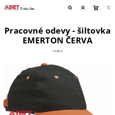
Prejsť
na
obsah
Nákupn
Hľadať
Prihlásenie
Pracovné odevy - šiltovka
košík
EMERTON ČERVA
CERVA