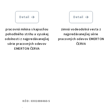
Detail
Detail
pracovná mikina s kapucňou
zimná vodeodolná vesta z
pohodlného strihu a vysokej
najpredávanejšej série
odolnosti z najpredávanejšej
pracovných odevov EMERTON
série pracovných odevov
ČERVA
EMERTON ČERVA
KÓD:
0301008460-S