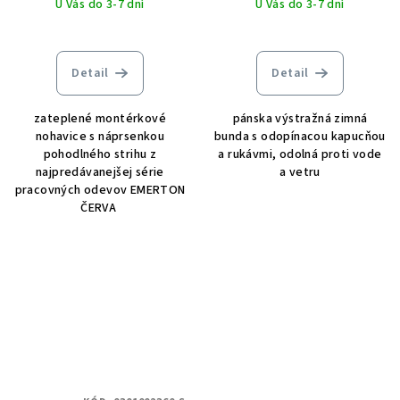
U Vás do 3-7 dní
U Vás do 3-7 dní
Detail
Detail
zateplené montérkové
pánska výstražná zimná
nohavice s náprsenkou
bunda s odopínacou kapucňou
pohodlného strihu z
a rukávmi, odolná proti vode
najpredávanejšej série
a vetru
pracovných odevov EMERTON
ČERVA