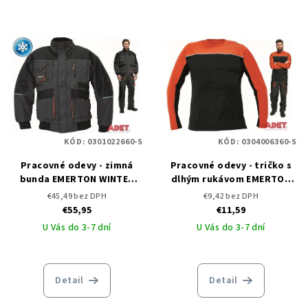
KÓD:
0301022660-S
KÓD:
0304006360-S
Pracovné odevy - zimná
Pracovné odevy - tričko s
bunda EMERTON WINTER
dlhým rukávom EMERTON
PILOT ČERVA
ČERVA - DOPREDAJ
€45,49 bez DPH
€9,42 bez DPH
€55,95
€11,59
U Vás do 3-7 dní
U Vás do 3-7 dní
Detail
Detail