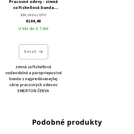
Pracovné odevy - zimná
softshellová bunda
EMERTON WINTER ČERVA
€84,94 bez DPH
€104,48
U Vás do 3-7 dní
Detail
zimná softshellová
vodeodolná a paropriepustná
bunda z najpredávanejšej
série pracovných odevov
EMERTON ČERVA
Podobné produkty