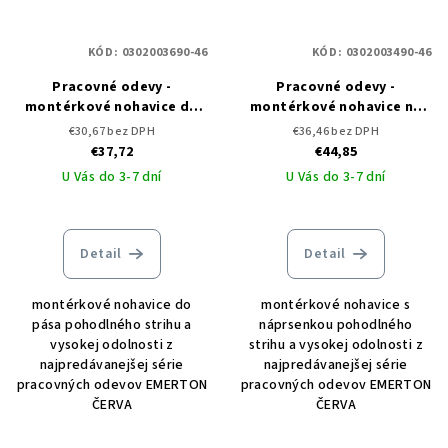
KÓD:
0302003690-46
KÓD:
0302003490-46
Pracovné odevy -
Pracovné odevy -
montérkové nohavice do
montérkové nohavice na
pása EMERTON ČERVA
traky EMERTON ČERVA
€30,67 bez DPH
€36,46 bez DPH
€37,72
€44,85
U Vás do 3-7 dní
U Vás do 3-7 dní
Detail
Detail
montérkové nohavice do
montérkové nohavice s
pása pohodlného strihu a
náprsenkou pohodlného
vysokej odolnosti z
strihu a vysokej odolnosti z
najpredávanejšej série
najpredávanejšej série
pracovných odevov EMERTON
pracovných odevov EMERTON
ČERVA
ČERVA