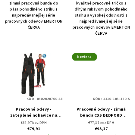
zimná pracovná bunda do
kvalitné pracovné tričko s
pása pohodlného strihu z
dlhým rukávom pohodlného
najpredávanejšej série
strihu a vysokej odolnosti z
pracovných odevov EMERTON
najpredávanejšej série
ČERVA
pracovných odevov EMERTON
ČERVA
Novinka
KÓD:
0302020760-48
KÓD:
1110-105-180-S
Pracovné odevy -
Pracovné odevy - zimná
zateplené nohavice na
bunda CXS BEDFORD
traky EMERTON WINTER
WINTER
€64,97 bez DPH
€77,37 bez DPH
ČERVA
€79,91
€95,17