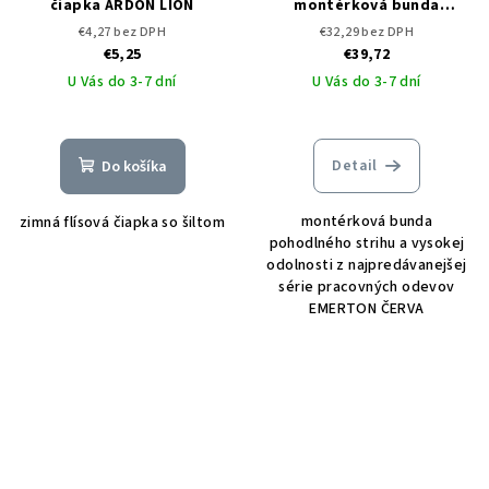
čiapka ARDON LION
montérková bunda
EMERTON ČERVA
€4,27 bez DPH
€32,29 bez DPH
€5,25
€39,72
U Vás do 3-7 dní
U Vás do 3-7 dní
Detail
Do košíka
montérková bunda
zimná flísová čiapka so šiltom
pohodlného strihu a vysokej
odolnosti z najpredávanejšej
série pracovných odevov
EMERTON ČERVA