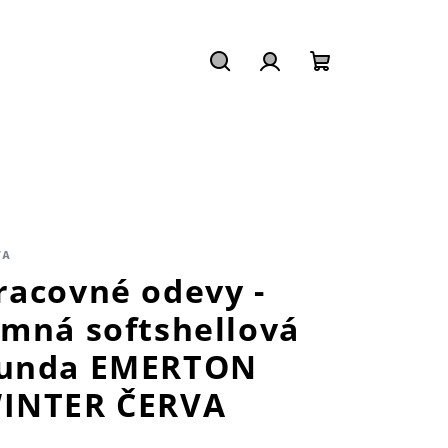
Hľadať
Prihlásenie
Nákupný
košík
VA
racovné odevy -
imná softshellová
unda EMERTON
INTER ČERVA