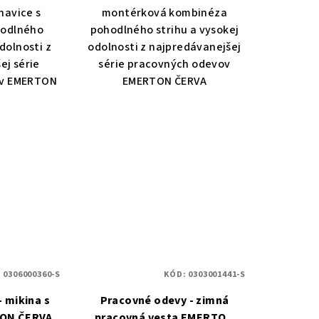
avice s
montérková kombinéza
hodlného
pohodlného strihu a vysokej
dolnosti z
odolnosti z najpredávanejšej
ej série
série pracovných odevov
ov EMERTON
EMERTON ČERVA
:
0306000360-S
KÓD:
0303001441-S
 mikina s
Pracovné odevy - zimná
ON ČERVA
pracovná vesta EMERTON