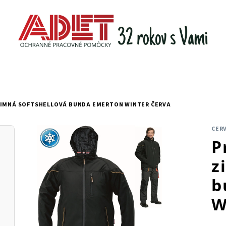
ZIMNÁ SOFTSHELLOVÁ BUNDA EMERTON WINTER ČERVA
CER
P
z
b
W