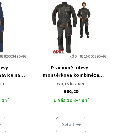
0302003490-46
KÓD:
0315000690-46
evy -
Pracovné odevy -
avice na
montérková kombinéza
N ČERVA
EMERTON ČERVA
DPH
€70,15 bez DPH
€86,29
 dní
U Vás do 3-7 dní
Detail