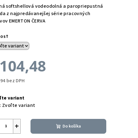
ná softshellová vodeodolná a paropriepustná
da z najpredávanejšej série pracovných
vov EMERTON ČERVA
KOSŤ
104,48
,94 bez DPH
notková
a:
ľte variant
:
Zvoľte variant
+
Do košíka