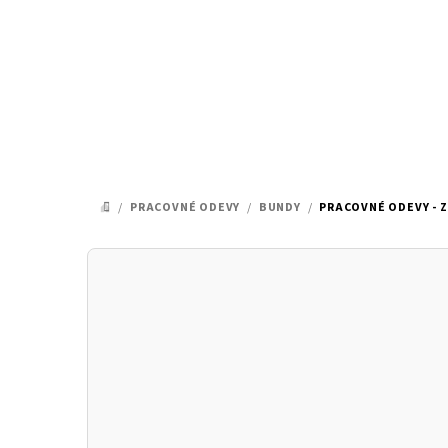
Prejsť
na
obsah
/
PRACOVNÉ ODEVY
/
BUNDY
/
PRACOVNÉ ODEVY - 
DOMOV
B
o
č
n
ý