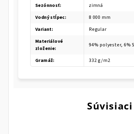
Sezónnosť
:
zimná
Vodný stĺpec
:
8 000 mm
Variant
:
Regular
Materiálové
94% polyester, 6% 
zloženie
:
Gramáž
:
332 g/m2
Súvisiaci