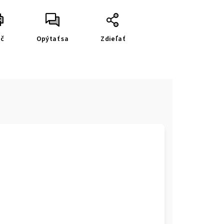
ač
Opýtať sa
Zdieľať