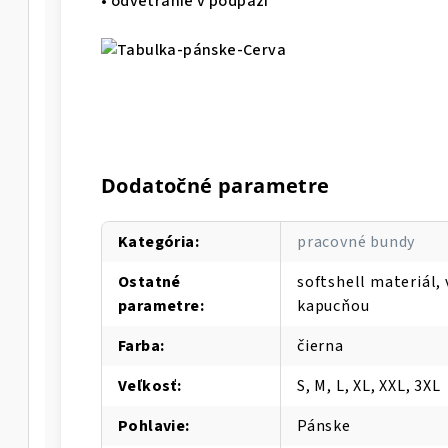
• odvetranie v podpaží
Dodatočné parametre
Kategória
:
pracovné bundy
Ostatné
softshell materiál
parametre
:
kapucňou
Farba
:
čierna
Veľkosť
:
S, M, L, XL, XXL, 3XL
Pohlavie
:
Pánske