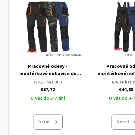
KÓD:
0302003690-46
KÓD:
Pracovné odevy -
Pracovné od
montérkové nohavice do
montérkové noh
pása EMERTON ČERVA
traky EMERTO
€30,67 bez DPH
€36,46 bez 
€37,72
€44,85
U Vás do 3-7 dní
U Vás do 3-7
Detail
Detail