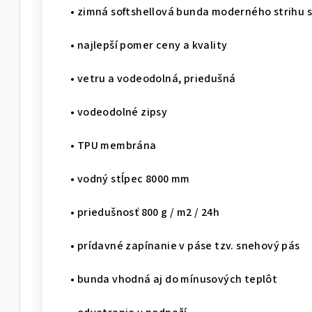
• zimná softshellová bunda moderného strihu 
• najlepší pomer ceny a kvality
• vetru a vodeodolná, priedušná
• vodeodolné zipsy
• TPU membrána
• vodný stĺpec 8000 mm
• priedušnosť 800 g / m2 / 24h
• prídavné zapínanie v páse tzv. snehový pás
• bunda vhodná aj do mínusových teplôt