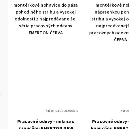
montérkové nohavice do pása
montérkové noh
pohodlného strihu a vysokej
náprsenkou po
odolnosti z najpredávanejšej
strihu a vysokej o
série pracovných odevov
najpredávanejš
EMERTON ČERVA
pracovných odev
ČERVA
KÓD:
0306002060-S
KÓD
Pracovné odevy - mikina s
Pracovné odevy -
kapucňou EMERTON NEW
kapucňou EMERT