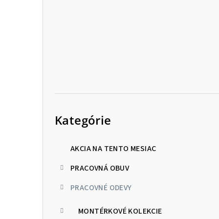
p
a
n
e
l
Preskočiť
kategórie
Kategórie
AKCIA NA TENTO MESIAC
PRACOVNÁ OBUV
PRACOVNÉ ODEVY
MONTÉRKOVÉ KOLEKCIE