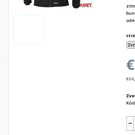
zim
bun
ode
VEĽ
€
€84
Jed
cen
Zvo
Kód
−